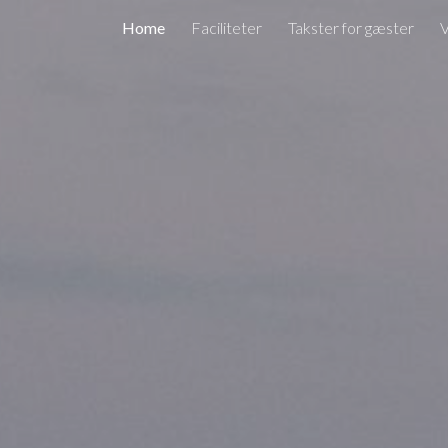
Home
Faciliteter
Takster for gæster
V
ip to main content
Skip to navigat