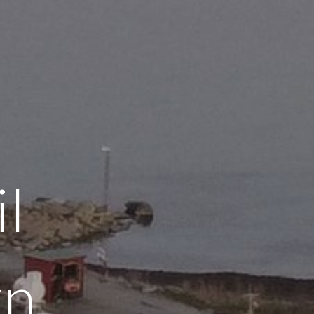
il
n.