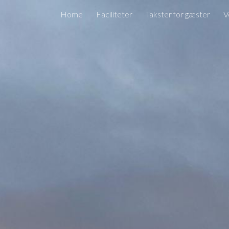
Home
Faciliteter
Takster for gæster
V
ip to main content
Skip to navigat