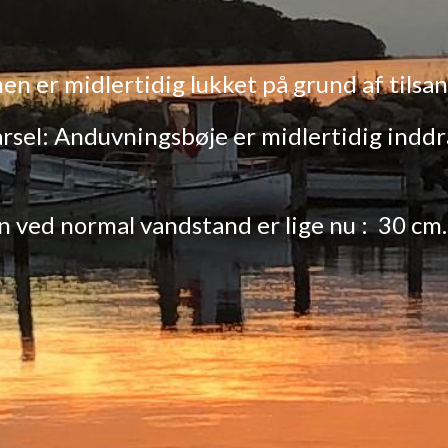
en er
midlertidig lukket på grund af tilsa
rsel: Anduvningsbøje er midlertidig inddr
n ved normal
vandstand er
lige nu
:
30 cm