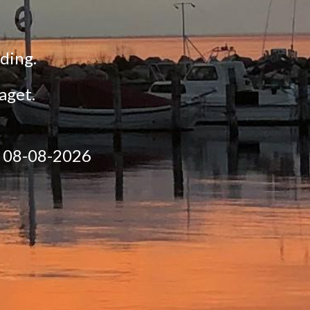
nding.
aget.
.
08-08-2026