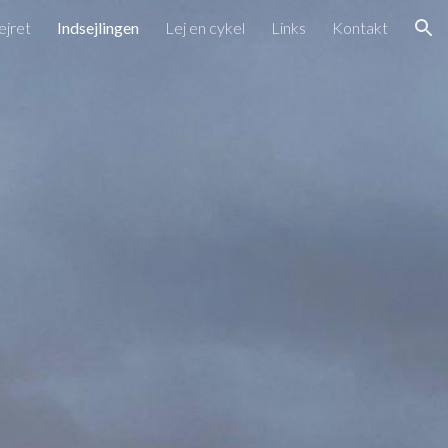
ejret
Indsejlingen
Lej en cykel
Links
Kontakt
ion