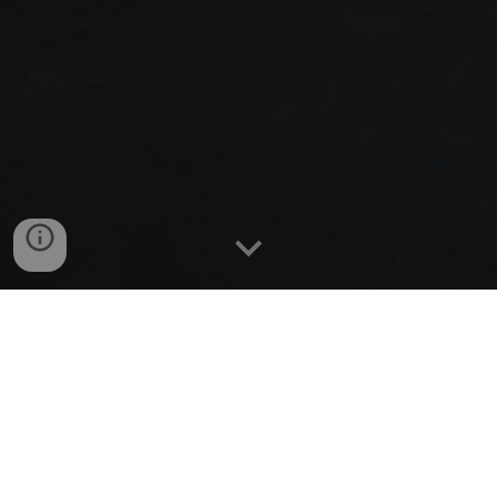
Den danske Havnelods
Havneguide.dk
MarinaGuide.dk
www.visitsydsjaelland-moen.dk
traktoerstedet.dk
Wikipedia om Bøgeskov Havn