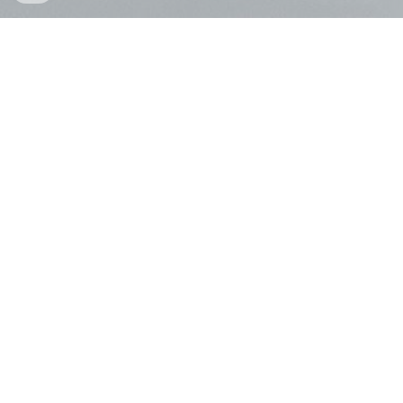
Værvarsel for Gjorslev Bøgeskov
Dagens værvarsel time for time og langtidsvarsel. Se
værvarselet i tabell og graf.
YR - den kendte norske vejrudsigt.